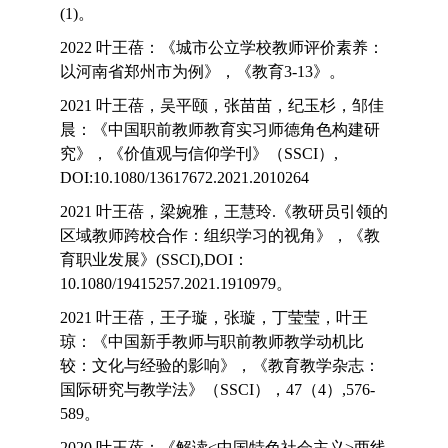
(1)。
2022 叶王蓓：《城市公立学校教师评价素养：
以河南省郑州市为例》，《教育3-13》。
2021 叶王蓓，吴平颐，张苗苗，纪玉杉，邹佳
晨：《中国职前教师教育实习师德角色构建研
究》，《价值观与信仰学刊》（SSCI）,
DOI:10.1080/13617672.2021.2010264
2021 叶王蓓，梁婉雅，王慧玲.《教研员引领的
区域教师跨校合作：组织学习的视角》，《教
育职业发展》(SSCI),DOI：
10.1080/19415257.2021.1910979。
2021 叶王蓓，王子璇，张璇，丁莹莹，叶王
琼：《中国新手教师与职前教师教学动机比
较：文化与经验的影响》，《教育教学杂志：
国际研究与教学法》（SSCI），47（4）,576-
589。
2020 叶王蓓：《解读<中国特色社会主义>两线