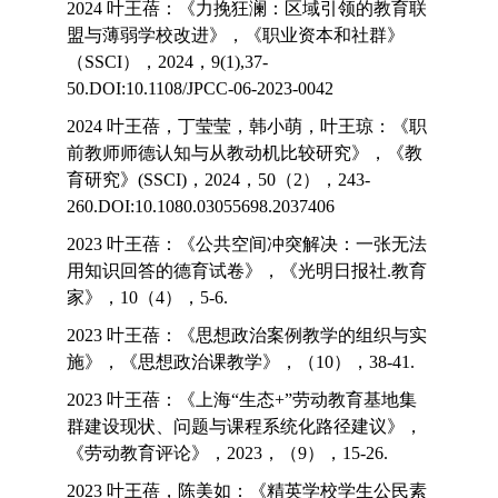
2024 叶王蓓：《力挽狂澜：区域引领的教育联
盟与薄弱学校改进》，《职业资本和社群》
（SSCI），2024，9(1),37-
50.DOI:10.1108/JPCC-06-2023-0042
2024 叶王蓓，丁莹莹，韩小萌，叶王琼：《职
前教师师德认知与从教动机比较研究》，《教
育研究》(SSCI)，2024，50（2），243-
260.DOI:10.1080.03055698.2037406
2023 叶王蓓：《公共空间冲突解决：一张无法
用知识回答的德育试卷》，《光明日报社.教育
家》，10（4），5-6.
2023 叶王蓓：《思想政治案例教学的组织与实
施》，《思想政治课教学》，（10），38-41.
2023 叶王蓓：《上海“生态+”劳动教育基地集
群建设现状、问题与课程系统化路径建议》，
《劳动教育评论》，2023，（9），15-26.
2023 叶王蓓，陈美如：《精英学校学生公民素