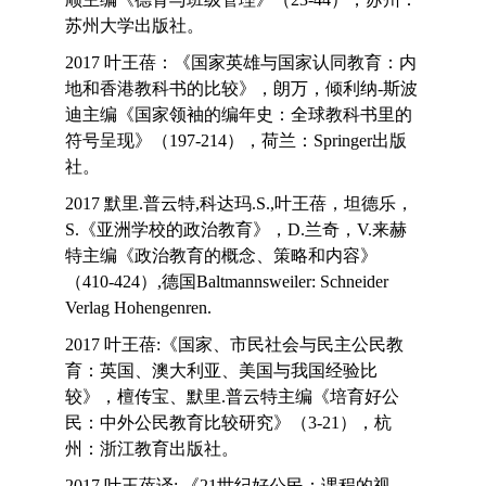
苏州大学出版社。
2017 叶王蓓：《国家英雄与国家认同教育：内
地和香港教科书的比较》，朗万，倾利纳-斯波
迪主编《国家领袖的编年史：全球教科书里的
符号呈现》（197-214），荷兰：Springer出版
社。
2017 默里.普云特,科达玛.S.,叶王蓓，坦德乐，
S.《亚洲学校的政治教育》，D.兰奇，V.来赫
特主编《政治教育的概念、策略和内容》
（410-424）,德国Baltmannsweiler: Schneider
Verlag Hohengenren.
2017 叶王蓓:《国家、市民社会与民主公民教
育：英国、澳大利亚、美国与我国经验比
较》，檀传宝、默里.普云特主编《培育好公
民：中外公民教育比较研究》（3-21），杭
州：浙江教育出版社。
2017 叶王蓓译: 《21世纪好公民：课程的视