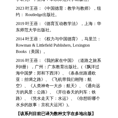
2023 叶王蓓：《中国德育：教学与教师》，纽
约： Routledge出版社。
2019 叶王蓓：《德育互动教学法》，上海：华
东师范大学出版社。
2014 叶王蓓：《权力与中国德育》，马里兰：
Rowman & Littlefield Publishers, Lexington
Books（美国）。
2016 叶王蓓：《我的家在中国》（道路之旅系
列8册），广州：广东教育出版社。(《飘洋过
海中国梦：郑和下西洋》、《条条丝路通欧
亚：丝绸之路》、《飞机带我们翱翔：航
空》、《人类神奇一大步：航天》、《通向远
方的风景：公路》、《开往春天的列车：铁
路》、《凭水走天下：水运》、《你想听哪个
水乡的故事：京杭大运河》)。
【该系列目前已译为数种文字在多地出版】