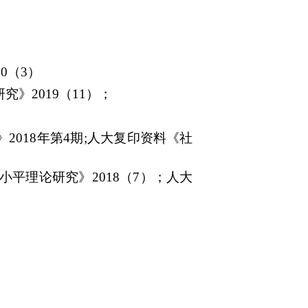
20
（
3
）
研究》
2019
（
11
）；
。
》
2018
年第
4
期
;
人大复印资料《社
小平理论研究》
2018
（
7
）；人大