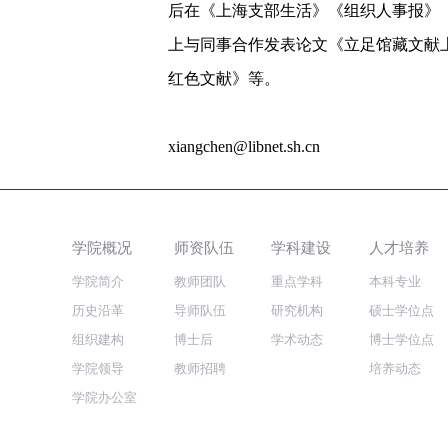
后在《上海支部生活》《组织人事报》
上与同事合作发表论文《立足馆藏文献
红色文献》等。
xiangchen@libnet.sh.cn
学院概况
师资队伍
学科建设
人才培养
学院简介
教师团队
重点学科
本科专业
历史沿革
导师队伍
研究机构
硕士学位点
组织建构
博士后
学术动态
博士学位点
学院领导
教师招聘
培养动态
学院办公室