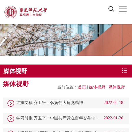
媒体视野
媒体视野
当前位置：
首页
媒体视野
媒体视野
红旗文稿|齐卫平：弘扬伟大建党精神
2022-02-18
学习时报|齐卫平：中国共产党在百年奋斗中坚
2022-01-26
持理论创新的历史经验