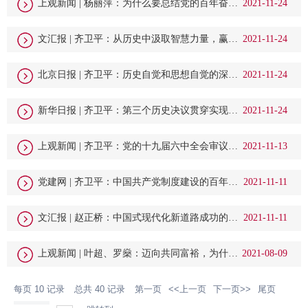
上观新闻 | 杨丽萍：为什么要总结党的百年奋斗
2021-11-24
重大成就和历史经验
文汇报 | 齐卫平：从历史中汲取智慧力量，赢得
2021-11-24
新的伟大胜利
北京日报 | 齐卫平：历史自觉和思想自觉的深刻
2021-11-24
统一
新华日报 | 齐卫平：第三个历史决议贯穿实现中
2021-11-24
华民族伟大复兴的实践主题
上观新闻 | 齐卫平：党的十九届六中全会审议通
2021-11-13
过的决议，名称为什么不用“问题”两字？
党建网 | 齐卫平：中国共产党制度建设的百年实
2021-11-11
践与启示
文汇报 | 赵正桥：中国式现代化新道路成功的四
2021-11-11
重逻辑
上观新闻 | 叶超、罗燊：迈向共同富裕，为什么
2021-08-09
说城乡共治是一条重要路径？
每页
10
记录
总共
40
记录
第一页
<<上一页
下一页>>
尾页