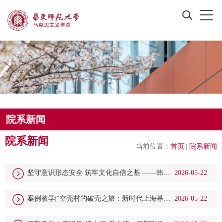
院系新闻
院系新闻
当前位置：
首页
院系新闻
坚守意识形态安全 筑牢文化自信之基 ——韩震
2026-05-22
教授专题讲座暨青年师生互动研讨顺利举行
案例教学|“空壳村的破壳之旅：新时代上海基层
2026-05-22
党建赋能高质量发展”