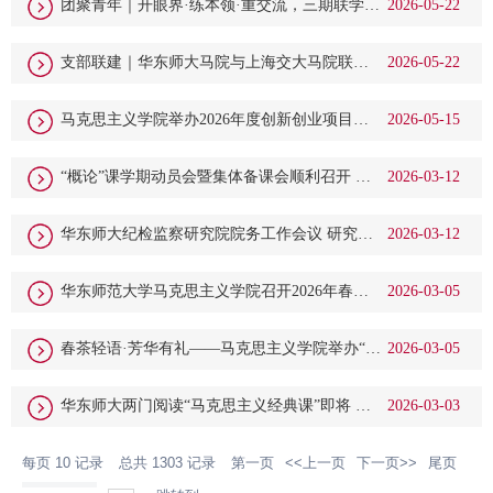
团聚青年｜开眼界·练本领·重交流，三期联学共
2026-05-22
进青春路
支部联建｜华东师大马院与上海交大马院联合
2026-05-22
开展 “树立和践行正确政绩观”主题党日活动
马克思主义学院举办2026年度创新创业项目结
2026-05-15
项答辩会
“概论”课学期动员会暨集体备课会顺利召开 着
2026-03-12
力打造铸魂育人“金课”
华东师大纪检监察研究院院务工作会议 研究部
2026-03-12
署重点工作
华东师范大学马克思主义学院召开2026年春季
2026-03-05
学期全体教职工大会
春茶轻语·芳华有礼——马克思主义学院举办“三
2026-03-05
八”国际妇女节主题活动
华东师大两门阅读“马克思主义经典课”即将 在
2026-03-03
中国大学MOOC双开讲，快来报名！
每页
10
记录
总共
1303
记录
第一页
<<上一页
下一页>>
尾页